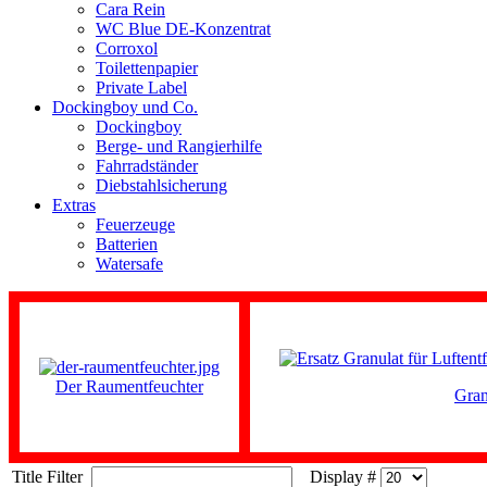
Cara Rein
WC Blue DE-Konzentrat
Corroxol
Toilettenpapier
Private Label
Dockingboy und Co.
Dockingboy
Berge- und Rangierhilfe
Fahrradständer
Diebstahlsicherung
Extras
Feuerzeuge
Batterien
Watersafe
Der Raumentfeuchter
Gran
Title Filter
Display #