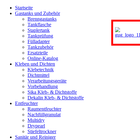
Startseite
Gastanks und Zubehör
Brenngastanks
Tankflasche
Staplertank
Tankprüfung
Fülladapter
Tankzubehör
Ersatzteile
Online-Katalog
Kleben und Dichten
Klebetechnik
Dichtmittel
Verarbeitungsgeräte
Vorbehandlung
Sika Kleb- & Dichtstoffe
Dekalin Kleb- & Dichtstoffe
Entfeuchter
Raumentfeuchter
Nachfüllgranulat
Multidry
Drypearl
Stiefeltrockner
Sanitär und Reiniger