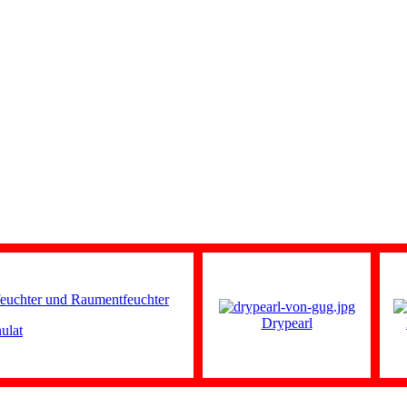
Drypearl
ulat